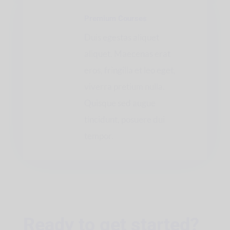
Premium Courses
Duis egestas aliquet
aliquet. Maecenas erat
eros, fringilla et leo eget,
viverra pretium nulla.
Quisque sed augue
tincidunt, posuere dui
tempor.
Ready to get started?