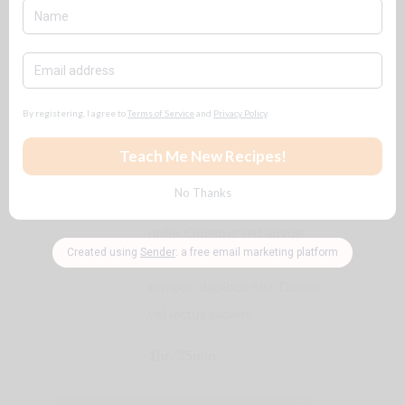
Chapter 5 : Designing for
Machine Learning
Duis egestas aliquet aliquet.
Maecenas erat eros, fringilla
et leo eget, viverra pretium
nulla. Quisque sed augue
tincidunt, posuere dui
tempor, dapibus nisi. Donec
vel lectus sapien.
1hr. 35min.