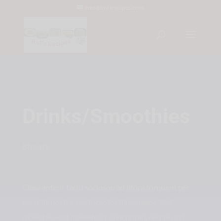
info@bntsrecipes.com
Drinks/Smoothies
8hours
Class aptent taciti sociosqu ad litora torquent per
conubia nostra, per inceptos himenaeos. Sed
molestie, velit ut eleifend sollicitudin, neque orci