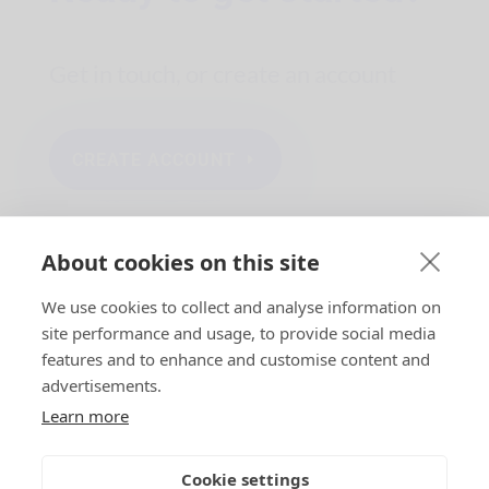
Get in touch, or create an account
CREATE ACCOUNT
CONTACT US
About cookies on this site
We use cookies to collect and analyse information on
site performance and usage, to provide social media
features and to enhance and customise content and
advertisements.
Learn more
Designed by
B n T
Cookie settings