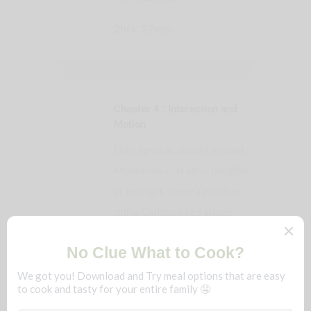
2hrs. 27min.
Chapter 4 : Interaction and
Motion
Duis egestas aliquet aliquet.
Maecenas erat eros, fringilla
et leo eget, viverra pretium
nulla. Quisque sed augue
tincidunt, posuere dui
tempor, dapibus nisi. Donec
vel lectus sapien.
2hrs 1min.